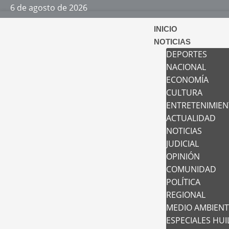
6 de agosto de 2026
INICIO
NOTICIAS
DEPORTES
NACIONAL
ECONOMÍA
CULTURA
ENTRETENIMIE
ACTUALIDAD
NOTICIAS
JUDICIAL
OPINIÓN
COMUNIDAD
POLÍTICA
REGIONAL
MEDIO AMBIEN
ESPECIALES HUI