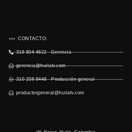
CONTACTO:
318 804 4622 - Gerencia
gerencia@huilatv.com
310 208 8448 - Producción general
productorgeneral@huilatv.com