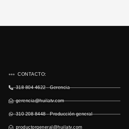
CONTACTO:
318 804 4622 - Gerencia
gerencia@huilatv.com
310 208 8448 - Producción general
productorgeneral@huilatv.com