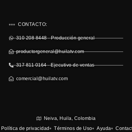
CONTACTO:
310 208 8448 - Producción general
productorgeneral@huilatv.com
317 811 0164 - Ejecutivo de ventas
comercial@huilatv.com
Neiva, Huila, Colombia
Política de privacidad
Términos de Uso
Ayuda
Contac