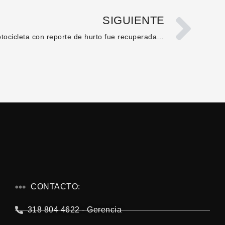
SIGUIENTE
Motocicleta con reporte de hurto fue recuperada en Isnos; conductor detenido por receptación
CONTACTO:
318 804 4622 - Gerencia