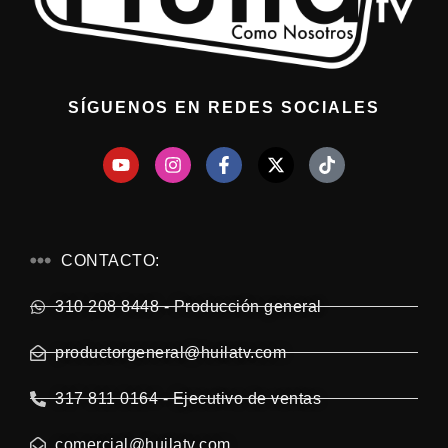
SÍGUENOS EN REDES SOCIALES
CONTACTO:
310 208 8448 - Producción general
productorgeneral@huilatv.com
317 811 0164 - Ejecutivo de ventas
comercial@huilatv.com