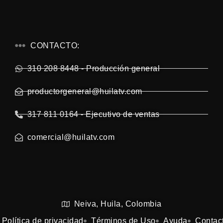
CONTACTO:
310 208 8448 - Producción general
productorgeneral@huilatv.com
317 811 0164 - Ejecutivo de ventas
comercial@huilatv.com
Neiva, Huila, Colombia
Política de privacidad
Términos de Uso
Ayuda
Contac