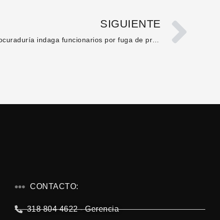
SIGUIENTE
Procuraduría indaga funcionarios por fuga de presos en Neiva
CONTACTO:
318 804 4622 - Gerencia