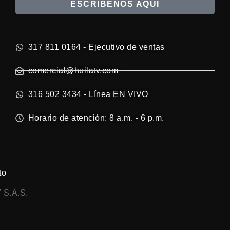
ESCRÍBENOS AQUÍ
317 811 0164 - Ejecutivo de ventas
comercial@huilatv.com
316 502 3434 - Línea EN VIVO
Horario de atención: 8 a.m. - 6 p.m.
to
 S.A.S.