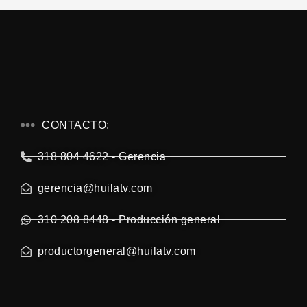
CONTACTO:
318 804 4622 - Gerencia
gerencia@huilatv.com
310 208 8448 - Producción general
productorgeneral@huilatv.com