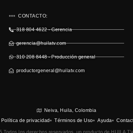
CONTACTO:
318 804 4622 - Gerencia
gerencia@huilatv.com
310 208 8448 - Producción general
productorgeneral@huilatv.com
Neiva, Huila, Colombia
Política de privacidad
Términos de Uso
Ayuda
Contac
25 Todos los derechos reservados, un producto de HUILA TV