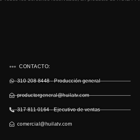
CONTACTO:
310 208 8448 - Producción general
productorgeneral@huilatv.com
317 811 0164 - Ejecutivo de ventas
comercial@huilatv.com