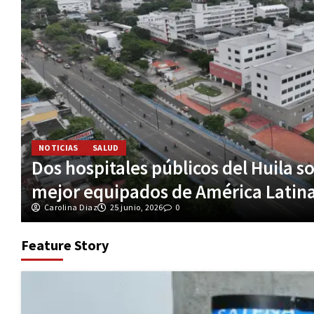
JUDICIAL
NOTICIAS
s
Policía refuerza controles para prev
durante las festividades de San Pe
Carolina Diaz
25 junio, 2026
0
Feature Story